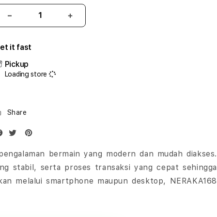
Decrease
Increase
quantity
quantity
for
for
et it fast
iPhone
iPhone
17
17
Pickup
Air
Air
Loading store
1TB
1TB
Silver
Silver
Share
a pengalaman bermain yang modern dan mudah diakses.
ng stabil, serta proses transaksi yang cepat sehingga
nakan melalui smartphone maupun desktop, NERAKA168