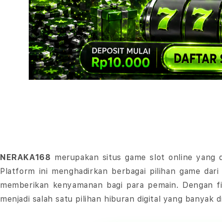
Open
media
1
in
modal
NERAKA168
merupakan situs game slot online yang 
Platform ini menghadirkan berbagai pilihan game dari
memberikan kenyamanan bagi para pemain. Dengan fi
menjadi salah satu pilihan hiburan digital yang banyak 