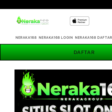
Skip to
content
NERAKA168
NERAKA168 LOGIN
NERAKA168 DAFTA
DAFTAR
Skip to
product
information