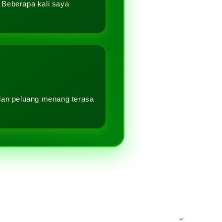
 Beberapa kali saya
dan peluang menang terasa