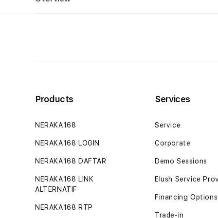
Description
S
i
n
Buat kamu yang lagi nyari hiburan seru tanpa 
g
game dirancang dengan vibes yang menarik, ko
l
Products
Services
sini juga terasa lebih hidup berkat tampilan 
e
hiburan, ngisi waktu, atau sekadar refreshing 
NERAKA168
Service
c
o
NERAKA168 LOGIN
Corporate
Yang bikin NERAKA168 makin asyik adalah cara
l
seru, gameplay santai, atau aksi yang lebih c
NERAKA168 DAFTAR
Demo Sessions
u
di berbagai perangkat. Jadi, kapan pun kamu
NERAKA168 LINK
Elush Service Pro
m
batas yang siap bikin hari kamu makin hidup
ALTERNATIF
Financing Options
Features
n
NERAKA168 RTP
Trade-in