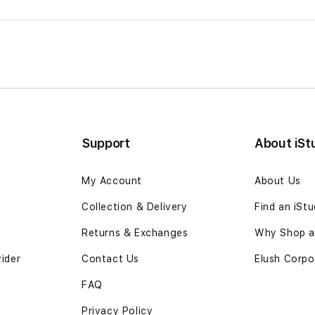
NERAKA168 adalah situs slot gacor terpopu
sistem stabil, dan peluang maxwin tinggi.
setiap hari.
ribet,
NERAKA168
punya banyak pilihan game online y
ntrol yang ringan, dan gameplay yang langsung bikin 
Support
About iSt
yang rapi, respons cepat, dan suasana yang bikin kamu
dari rutinitas harian, semuanya bisa kamu dapetin dalam
My Account
About Us
Collection & Delivery
Find an iSt
 mainnya yang fleksibel banget. Kamu bisa pilih game 
epat. Semuanya bisa dijalankan tanpa perlu nunggu lam
Returns & Exchanges
Why Shop at
 pengen hiburan yang cepet nge-boost mood, tinggal b
vider
Contact Us
Elush Corpo
 dan menyenangkan.
FAQ
NERAKA168
NERAKA168 LOGIN
Privacy Policy