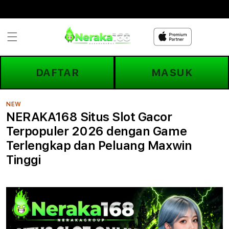
Skip to
content
DAFTAR
MASUK
NEW
NERAKA168 Situs Slot Gacor
Terpopuler 2026 dengan Game
Terlengkap dan Peluang Maxwin
Tinggi