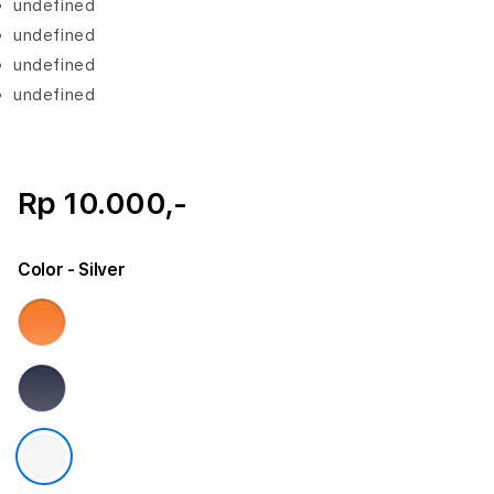
undefined
undefined
undefined
undefined
Rp 10.000,-
Color
- Silver