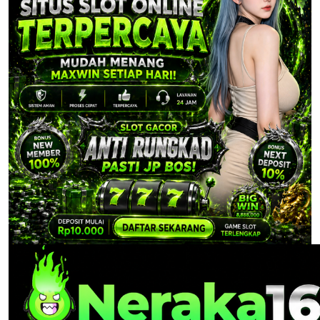
u
Previous
Next