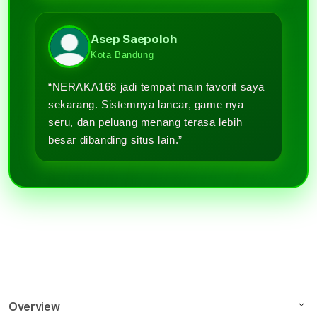
Asep Saepoloh
Kota Bandung
“NERAKA168 jadi tempat main favorit saya
sekarang. Sistemnya lancar, game nya
seru, dan peluang menang terasa lebih
besar dibanding situs lain.”
Overview