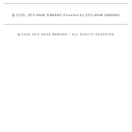
NERAKA168 LINK ALTERNATIF
© 2025,
SEO ANAK BAWANG
Powered by SEO ANAK BAWANG
© 2025 SEO ANAK BAWANG – ALL RIGHTS RESERVED
S
i
n
g
l
e
c
o
l
u
m
n