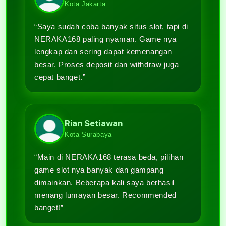
Kota Jakarta
“Saya sudah coba banyak situs slot, tapi di
NERAKA168 paling nyaman. Game nya
lengkap dan sering dapat kemenangan
besar. Proses deposit dan withdraw juga
cepat banget.”
Rian Setiawan
Kota Surabaya
“Main di NERAKA168 terasa beda, pilihan
game slot nya banyak dan gampang
dimainkan. Beberapa kali saya berhasil
menang lumayan besar. Recommended
banget!”