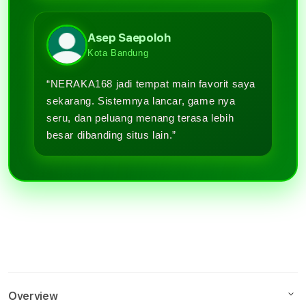
Asep Saepoloh
Kota Bandung
“NERAKA168 jadi tempat main favorit saya
sekarang. Sistemnya lancar, game nya
seru, dan peluang menang terasa lebih
besar dibanding situs lain.”
Overview