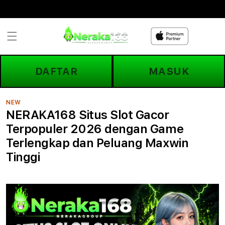
Skip to
content
DAFTAR
MASUK
NEW
NERAKA168 Situs Slot Gacor
Terpopuler 2026 dengan Game
Terlengkap dan Peluang Maxwin
Tinggi