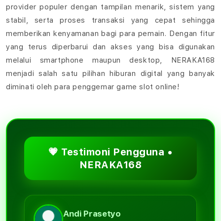
provider populer dengan tampilan menarik, sistem yang
stabil, serta proses transaksi yang cepat sehingga
memberikan kenyamanan bagi para pemain. Dengan fitur
yang terus diperbarui dan akses yang bisa digunakan
melalui smartphone maupun desktop, NERAKA168
menjadi salah satu pilihan hiburan digital yang banyak
diminati oleh para penggemar game slot online!
💗 Testimoni Pengguna •
NERAKA168
Andi Prasetyo