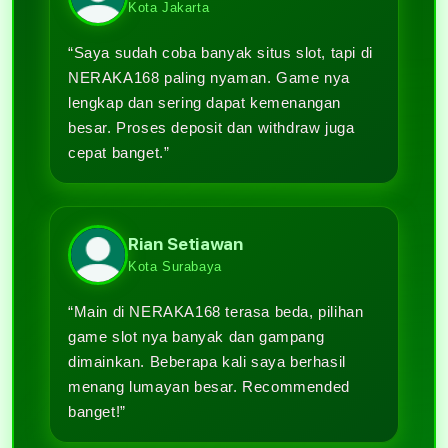
Kota Jakarta
“Saya sudah coba banyak situs slot, tapi di
NERAKA168 paling nyaman. Game nya
lengkap dan sering dapat kemenangan
besar. Proses deposit dan withdraw juga
cepat banget.”
Rian Setiawan
Kota Surabaya
“Main di NERAKA168 terasa beda, pilihan
game slot nya banyak dan gampang
dimainkan. Beberapa kali saya berhasil
menang lumayan besar. Recommended
banget!”