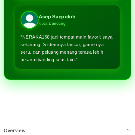
Asep Saepoloh
Kota Bandung
“NERAKA168 jadi tempat main favorit saya
sekarang. Sistemnya lancar, game nya
seru, dan peluang menang terasa lebih
besar dibanding situs lain.”
Overview